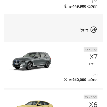
בנזין
החל מ- ‏449,900 ‏₪
דיזל
קרוסאובר
X7
דגמים
דיזל
החל מ- ‏940,000 ‏₪
קרוסאובר
X6