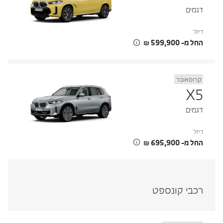
דגמים
דיזל
החל מ- ‏599,900 ‏₪
קרוסאובר
X5
דגמים
דיזל
החל מ- ‏695,900 ‏₪
רכבי קונספט