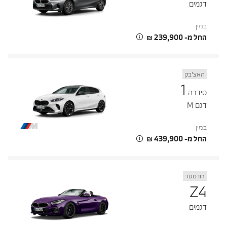
דגמים
בנזין
החל מ- ‏239,900 ‏₪
האצ’בק
1
סידרה
דגם M
בנזין
החל מ- ‏439,900 ‏₪
רודסטר
Z4
דגמים