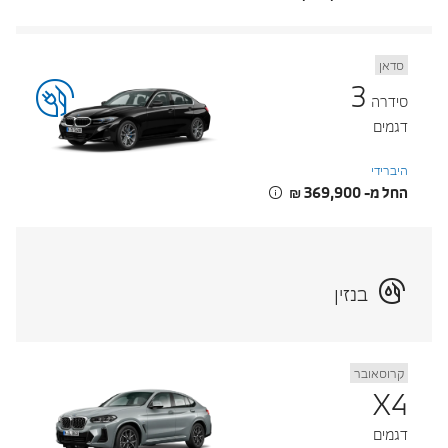
סדאן
3
סידרה
דגמים
היברידי
החל מ- ‏369,900 ‏₪
בנזין
קרוסאובר
X4
דגמים