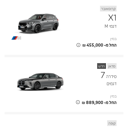
קרוסאובר
X1
דגמי M
בנזין
החל מ- ‏455,000 ‏₪
סדאן
חדש
7
סידרה
דגמים
בנזין
החל מ- ‏889,900 ‏₪
קופה