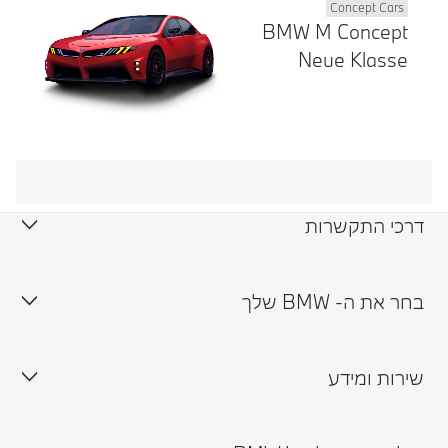
Concept Cars
BMW M Concept
Neue Klasse
דרכי התקשרות
צור קשר
בחר את ה- BMW שלך
תיאום נסיעת מבחן
שירות ומידע
זמינות רכבים במלאי
תיאום פגישה עם נציג
אולמות תצוגה
טרייד אין ורכבי יד שנייה