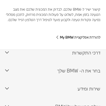
קישור ישיר ל-BMW שלכם. לבדוק את המכונית שלכם ואת מצב
הטעינה בזמן אמת, לשלוט על פעולות המכונית מרחוק, לתכנן מסלולי
נסיעה ונקודות טעינה ולקבוע מועד לטיפול דרך הטלפון הנייד שלכם.
להורדת אפליקציית My BMW
דרכי התקשרות
צור קשר
בחר את ה- BMW שלך
תיאום נסיעת מבחן
שירות ומידע
זמינות רכבים במלאי
תיאום פגישה עם נציג
אולמות תצוגה
טרייד אין ורכבי יד שנייה
מחשבון מימון
במוו וואטסאפ
תיאום תור למרכזי שירות מורשים