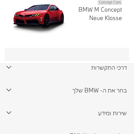
Concept Cars
BMW M Concept
Neue Klasse
דרכי התקשרות
צור קשר
בחר את ה- BMW שלך
תיאום נסיעת מבחן
שירות ומידע
זמינות רכבים במלאי
תיאום פגישה עם נציג
אולמות תצוגה
טרייד אין ורכבי יד שנייה