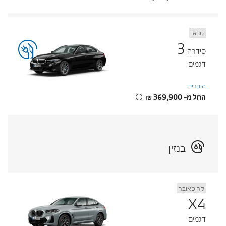
סדאן
3
סידרה
דגמים
היברידי
החל מ- ‏369,900 ‏₪
בנזין
קרוסאובר
X4
דגמים