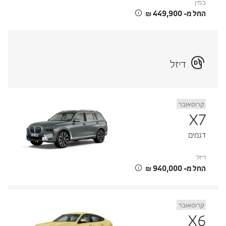
בנזין
החל מ- ‏449,900 ‏₪
דיזל
קרוסאובר
X7
דגמים
דיזל
החל מ- ‏940,000 ‏₪
קרוסאובר
X6