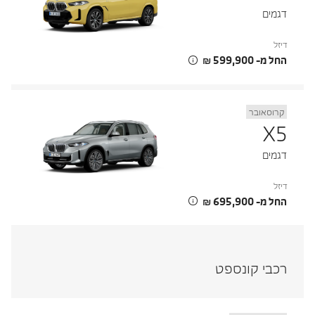
דגמים
דיזל
החל מ- ‏599,900 ‏₪
קרוסאובר
X5
דגמים
דיזל
החל מ- ‏695,900 ‏₪
רכבי קונספט