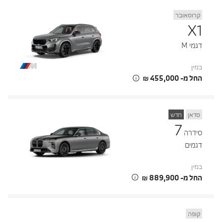
קרוסאובר
X1
דגמי M
בנזין
החל מ- ‏455,000 ‏₪
סדאן
חדש
7
סידרה
דגמים
בנזין
החל מ- ‏889,900 ‏₪
קופה