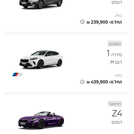
דגמים
בנזין
החל מ- ‏239,900 ‏₪
האצ’בק
1
סידרה
דגם M
בנזין
החל מ- ‏439,900 ‏₪
רודסטר
Z4
דגמים