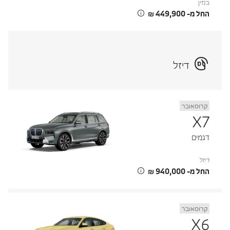
בנזין
החל מ- ‏449,900 ‏₪
דיזל
קרוסאובר
X7
דגמים
דיזל
החל מ- ‏940,000 ‏₪
קרוסאובר
X6