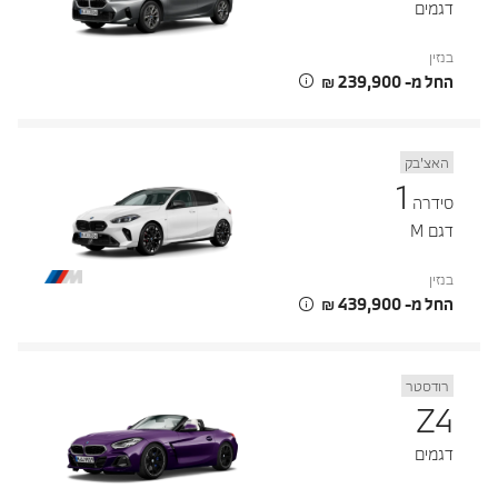
דגמים
בנזין
החל מ- ‏239,900 ‏₪
האצ’בק
1
סידרה
דגם M
בנזין
החל מ- ‏439,900 ‏₪
רודסטר
Z4
דגמים