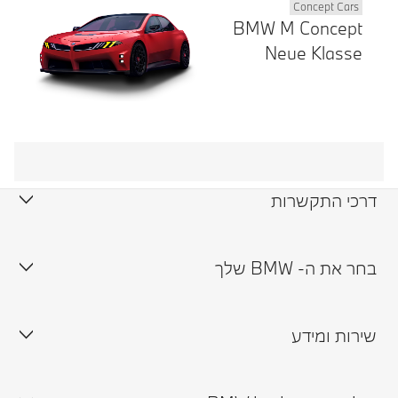
Concept Cars
BMW M Concept
Neue Klasse
דרכי התקשרות
צור קשר
בחר את ה- BMW שלך
תיאום נסיעת מבחן
שירות ומידע
זמינות רכבים במלאי
תיאום פגישה עם נציג
אולמות תצוגה
טרייד אין ורכבי יד שנייה