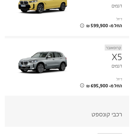
דגמים
דיזל
החל מ- ‏599,900 ‏₪
קרוסאובר
X5
דגמים
דיזל
החל מ- ‏695,900 ‏₪
רכבי קונספט