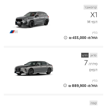
קרוסאובר
X1
דגמי M
בנזין
החל מ- ‏455,000 ‏₪
סדאן
חדש
7
סידרה
דגמים
בנזין
החל מ- ‏889,900 ‏₪
קופה