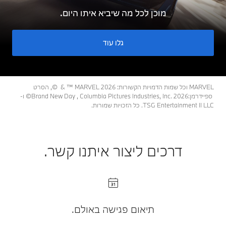
מוכן לכל מה שיביא איתו היום.
גלו עוד
MARVEL וכל שמות הדמויות הקשורות: ‎MARVEL 2026 ™ & ©, הסרט
ספיידרמן:Brand New Day , Columbia Pictures Industries, Inc. 2026© ו-
TSG Entertainment II LLC. כל הזכויות שמורות.
דרכים ליצור איתנו קשר.
תיאום פגישה באולם.