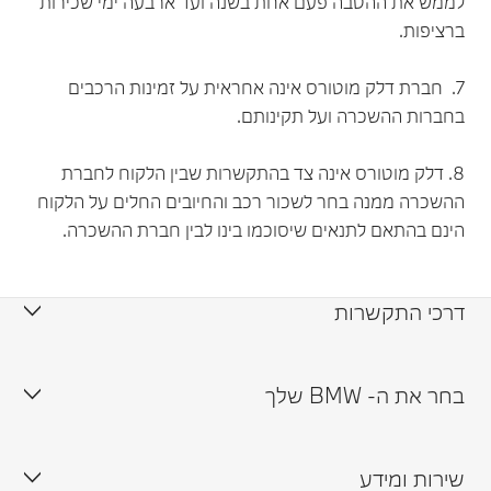
לממש את ההטבה פעם אחת בשנה ועד ארבעה ימי שכירות
ברציפות.
7. חברת דלק מוטורס אינה אחראית על זמינות הרכבים
בחברות ההשכרה ועל תקינותם.
8. דלק מוטורס אינה צד בהתקשרות שבין הלקוח לחברת
ההשכרה ממנה בחר לשכור רכב והחיובים החלים על הלקוח
הינם בהתאם לתנאים שיסוכמו בינו לבין חברת ההשכרה.
דרכי התקשרות
צור קשר
בחר את ה- BMW שלך
תיאום נסיעת מבחן
שירות ומידע
זמינות רכבים במלאי
תיאום פגישה עם נציג