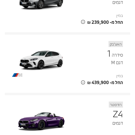
דגמים
בנזין
החל מ- ‏239,900 ‏₪
האצ’בק
1
סידרה
דגם M
בנזין
החל מ- ‏439,900 ‏₪
רודסטר
Z4
דגמים