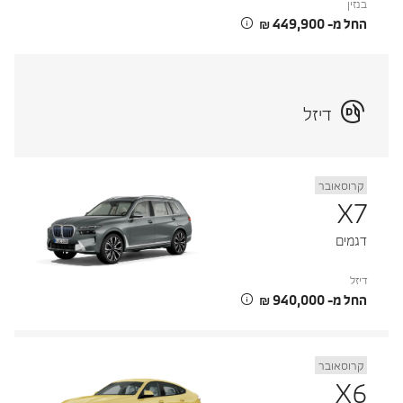
בנזין
החל מ- ‏449,900 ‏₪
דיזל
קרוסאובר
X7
דגמים
דיזל
החל מ- ‏940,000 ‏₪
קרוסאובר
X6