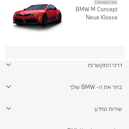
Concept Cars
BMW M Concept
Neue Klasse
דרכי התקשרות
צור קשר
בחר את ה- BMW שלך
תיאום נסיעת מבחן
שירות ומידע
זמינות רכבים במלאי
תיאום פגישה עם נציג
אולמות תצוגה
טרייד אין ורכבי יד שנייה