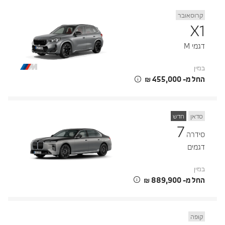
קרוסאובר
X1
דגמי M
בנזין
החל מ- ‏455,000 ‏₪
סדאן
חדש
7
סידרה
דגמים
בנזין
החל מ- ‏889,900 ‏₪
קופה