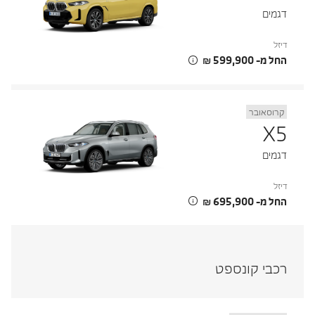
דגמים
דיזל
החל מ- ‏599,900 ‏₪
קרוסאובר
X5
דגמים
דיזל
החל מ- ‏695,900 ‏₪
רכבי קונספט