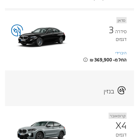
סדאן
3
סידרה
דגמים
היברידי
החל מ- ‏369,900 ‏₪
בנזין
קרוסאובר
X4
דגמים