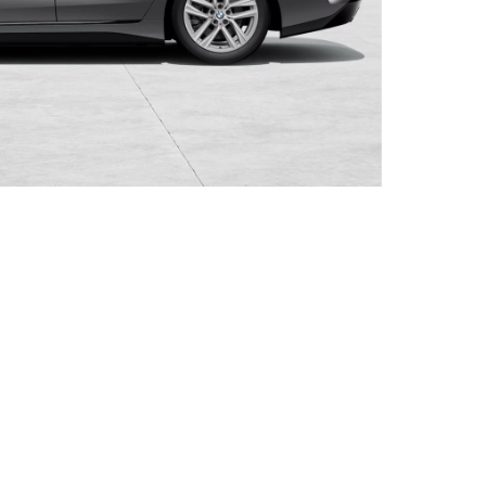
BMW 430i xDrive Gran Coupé