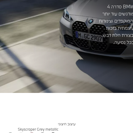
קו הגג הזורם מדגיש את המראה האלגנטי של ה-BMW סדרה 4
ודגשים עוד יותר
מוקפדים וצינורות
וצמתית בזכות
 בצורת חלת דבש.
כל נסיעה.
עיצוב חיצוני
Skyscraper Grey metallic