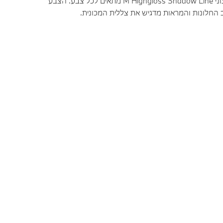
הגימור החיצוני M Highgloss Shadow Line מתאים לכל צבע. הצבע
החלונות והמראות מדגיש את צללית המכונית.