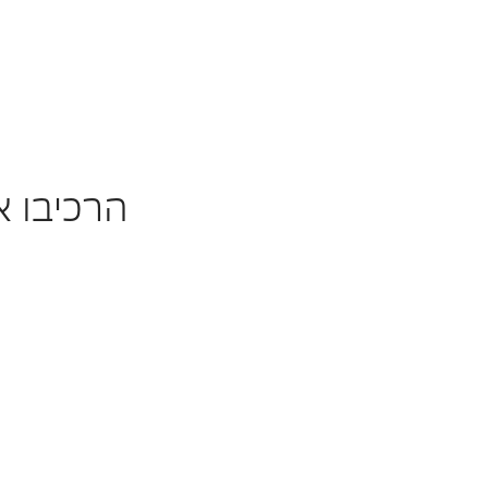
לסובב ימינה
הרכיבו את ה W M4 Couoe
צבעים
חישוקים