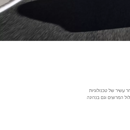
משלבת בין אתלטיות וספורטיביות המאפיינות את דגמי ה-M של BMW. מבחר עשיר של טכנולוגיות
ול המרוצים וגם בנהיגה