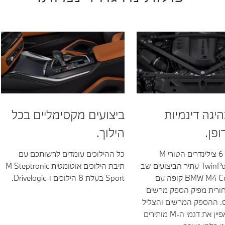
היגה דינמיות
ביצועים מקסימליים בכל
ופן.
הילוך.
מנוע הבנזין 6 צילינדרים הטורי M
כל ההילוכים עומדים לרשותכם עם
TwinPower Turbo עתיר הביצועים שב-
תיבת הילוכים אוטומטית M Steptronic
BMW M4 Competition קופה עם
Sport בעלת 8 הילוכים ו-Drivelogic.
ורית מפיק הספק מרשים
51 כ"ס. ההספק המרשים והצליל
הייחודי המאפיין את דגמי ה-M מותירים