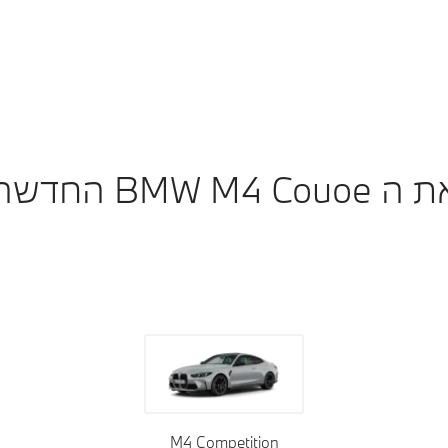
BM החדשה שלכם.
גג
ריפודים
גימור פנימי
M4 Competition