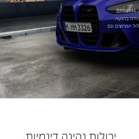
אייקון ספורטיבי, עוצמתי ומעוצב ברמה הגבוהה ביותר. ה-BMW M4
ת כוח המפיקה 510 כ"ס ומצוידת בהנעה
לול המרוצים וגם
יכולות נהיגה דינמיות.