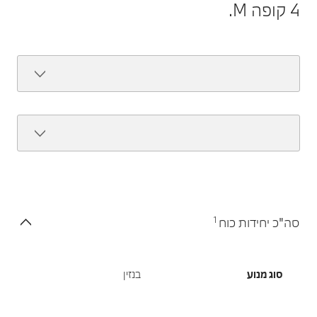
4 קופה M.
1
סה"כ יחידות כוח
סוג מנוע
בנזין