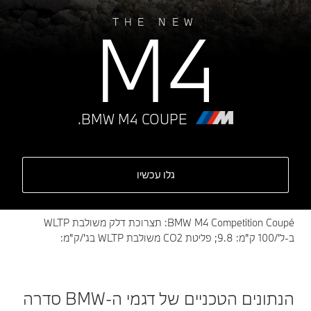
M4
THE NEW
BMW M4 COUPE.
גלו עכשיו
BMW M4 Competition Coupé: תצרוכת דלק משולבת WLTP
ב-ל'/100 ק"מ: 9.8; פליטת CO2 משולבת WLTP בג'/ק"מ:
הנתונים הטכניים של דגמי ה-BMW סדרה