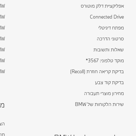
אפליקציית דלק מוטורס
BMW ס
Connected Drive
BMW ס
מפתח דיגיטלי
BMW ס
סרטוני הדרכה
BMW ס
שאלות ותשובות
BMW ס
מוקד טלפוני: 3567*
BMW ס
בדיקת קריאה חוזרת (Recall)
BMW ד
בדיקת קוד צבע
מחירון מוצרי תעבורה
מי
שירות הלקוחות של BMW
הצה
תנא