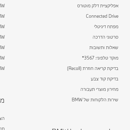
אפליקציית דלק מוטורס
BMW ס
Connected Drive
BMW ס
מפתח דיגיטלי
BMW ס
סרטוני הדרכה
BMW ס
שאלות ותשובות
BMW ס
מוקד טלפוני: 3567*
BMW ס
בדיקת קריאה חוזרת (Recall)
BMW ד
בדיקת קוד צבע
מחירון מוצרי תעבורה
מי
שירות הלקוחות של BMW
הצה
תנא