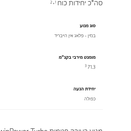
סה"כ יחידות כוח
2
1
,
סוג מנוע
בנזין - פלאג אין הייבריד
מומנט מירבי בקג"מ
3
71.3
יחידת הנעה
כפולה
מנוע בעירה פנימית TwinPower Turbo