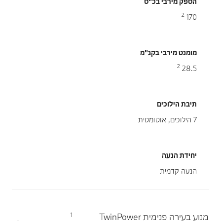
הספק מירבי בכ"ס
2
170
מומנט מירבי בקג"מ
2
28.5
תיבת הילוכים
7 הילוכים, אוטומטית
יחידת הנעה
הנעה קדמית
1
מנוע בעירה פנימית TwinPower