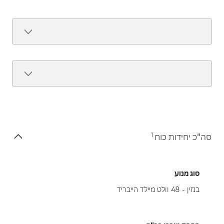
1
סה"כ יחידות כוח
סוג מנוע
בנזין - 48 וולט מיילד הייבריד