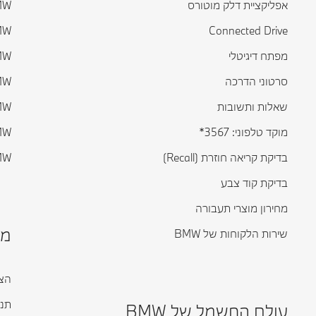
אפליקציית דלק מוטורס
BMW ס
Connected Drive
BMW ס
מפתח דיגיטלי
BMW ס
סרטוני הדרכה
BMW ס
שאלות ותשובות
BMW ס
מוקד טלפוני: 3567*
BMW ס
בדיקת קריאה חוזרת (Recall)
BMW ד
בדיקת קוד צבע
מחירון מוצרי תעבורה
מי
שירות הלקוחות של BMW
הצה
תנא
עולם החשמל של BMW