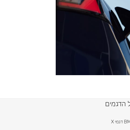
 הדגמים
גמי X