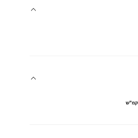
בקמ"ש