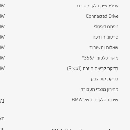
אפליקציית דלק מוטורס
BMW ס
Connected Drive
BMW ס
מפתח דיגיטלי
BMW ס
סרטוני הדרכה
BMW ס
שאלות ותשובות
BMW ס
מוקד טלפוני: 3567*
BMW ס
בדיקת קריאה חוזרת (Recall)
BMW ד
בדיקת קוד צבע
מחירון מוצרי תעבורה
מי
שירות הלקוחות של BMW
הצה
תנא